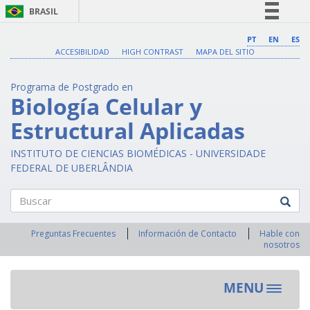
BRASIL
Simplifique!
PT
EN
ES
ACCESIBILIDAD
HIGH CONTRAST
MAPA DEL SITIO
Comunica BR
Participe
Programa de Postgrado en
Acesso à informação
Biología Celular y
Legislação
Estructural Aplicadas
Canais
INSTITUTO DE CIENCIAS BIOMÉDICAS - UNIVERSIDADE
FEDERAL DE UBERLÂNDIA
Buscar
Preguntas Frecuentes
Información de Contacto
Hable con
nosotros
MENU
Toggle
navigat