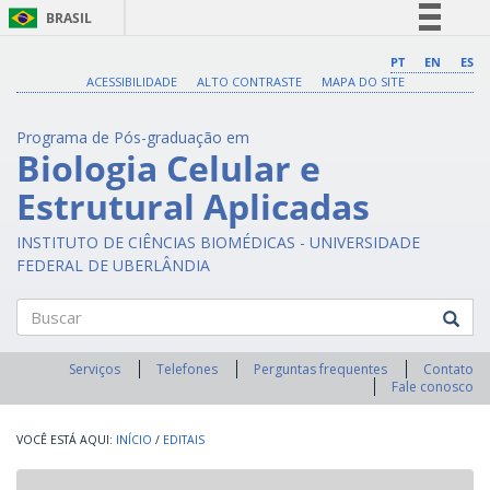
BRASIL
Simplifique!
PT
EN
ES
ACESSIBILIDADE
ALTO CONTRASTE
MAPA DO SITE
Comunica BR
Participe
Programa de Pós-graduação em
Acesso à informação
Biologia Celular e
Legislação
Estrutural Aplicadas
Canais
INSTITUTO DE CIÊNCIAS BIOMÉDICAS - UNIVERSIDADE
FEDERAL DE UBERLÂNDIA
Buscar
Serviços
Telefones
Perguntas frequentes
Contato
Fale conosco
INÍCIO
/
EDITAIS