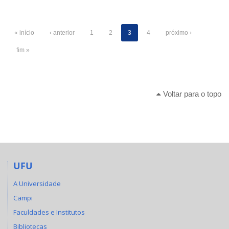
« início
‹ anterior
1
2
3
4
próximo ›
fim »
Voltar para o topo
UFU
A Universidade
Campi
Faculdades e Institutos
Bibliotecas