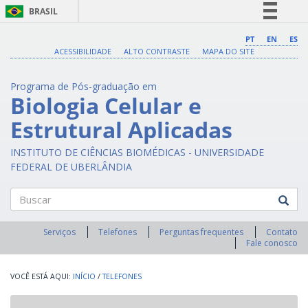
BRASIL
Simplifique!
PT
EN
ES
ACESSIBILIDADE
ALTO CONTRASTE
MAPA DO SITE
Comunica BR
Participe
Programa de Pós-graduação em
Acesso à informação
Biologia Celular e
Legislação
Estrutural Aplicadas
Canais
INSTITUTO DE CIÊNCIAS BIOMÉDICAS - UNIVERSIDADE
FEDERAL DE UBERLÂNDIA
Buscar
Serviços
Telefones
Perguntas frequentes
Contato
Fale conosco
INÍCIO
/
TELEFONES