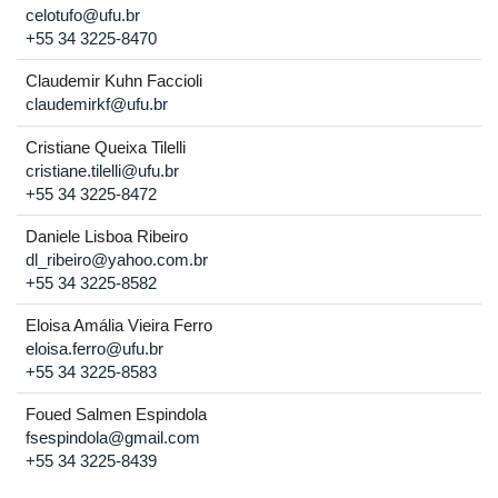
celotufo@ufu.br
+55 34 3225-8470
Claudemir Kuhn Faccioli
claudemirkf@ufu.br
Cristiane Queixa Tilelli
cristiane.tilelli@ufu.br
+55 34 3225-8472
Daniele Lisboa Ribeiro
dl_ribeiro@yahoo.com.br
+55 34 3225-8582
Eloisa Amália Vieira Ferro
eloisa.ferro@ufu.br
+55 34 3225-8583
Foued Salmen Espindola
fsespindola@gmail.com
+55 34 3225-8439