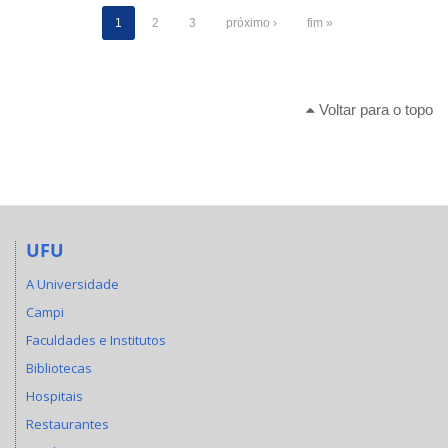
1
2
3
próximo ›
fim »
Voltar para o topo
UFU
A Universidade
Campi
Faculdades e Institutos
Bibliotecas
Hospitais
Restaurantes