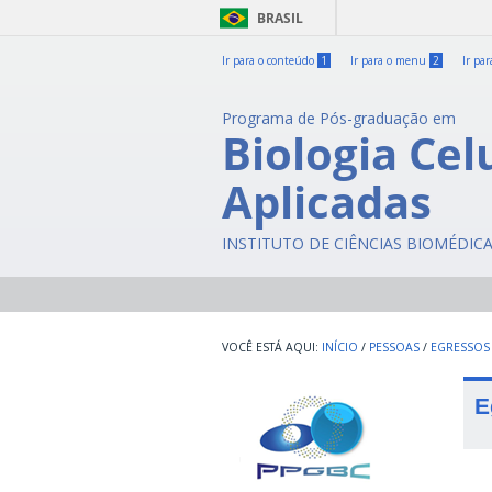
BRASIL
Ir para o conteúdo
1
Ir para o menu
2
Ir pa
Programa de Pós-graduação em
Biologia Cel
Aplicadas
INSTITUTO DE CIÊNCIAS BIOMÉDIC
INÍCIO
/
PESSOAS
/
EGRESSOS
E