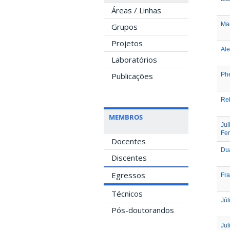
Áreas / Linhas
Ma
Grupos
Projetos
Ale
Laboratórios
Publicações
Phe
Reb
MEMBROS
Jul
Fe
Docentes
Dua
Discentes
Egressos
Fra
Técnicos
Júl
Pós-doutorandos
Jul