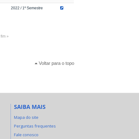
2022
/ 1º Semestre
fim »
Voltar para o topo
SAIBA MAIS
Mapa do site
Perguntas frequentes
Fale conosco