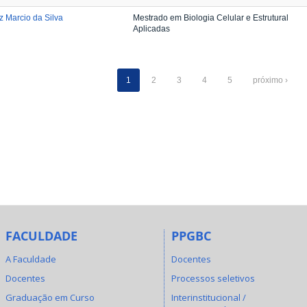
z Marcio da Silva
Mestrado em Biologia Celular e Estrutural
Aplicadas
1
2
3
4
5
próximo ›
FACULDADE
PPGBC
A Faculdade
Docentes
Docentes
Processos seletivos
Graduação em Curso
Interinstitucional /