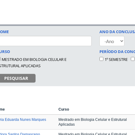
OME
ANO DA CONCLU
ANO
URSO
PERÍODO DA CON
MESTRADO EM BIOLOGIA CELULAR E
1º SEMESTRE
STRUTURAL APLICADAS
PESQUISAR
me
Curso
ria Eduarda Nunes Marques
Mestrado em Biologia Celular e Estrutural
Aplicadas
adora Santos Damasceno
Mestrado em Biologia Celular e Estrutural