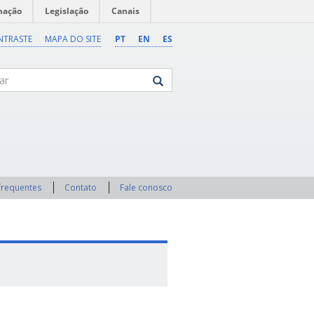
mação
Legislação
Canais
NTRASTE
MAPA DO SITE
PT
EN
ES
frequentes
Contato
Fale conosco