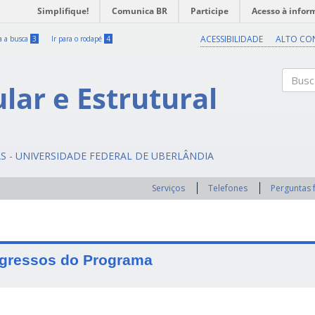
Simplifique!
Comunica BR
Participe
Acesso à infor
ACESSIBILIDADE
ALTO CO
ra a busca
3
Ir para o rodapé
4
ular e Estrutural
Buscar
AS - UNIVERSIDADE FEDERAL DE UBERLÂNDIA
Serviços
Telefones
Perguntas 
gressos do Programa