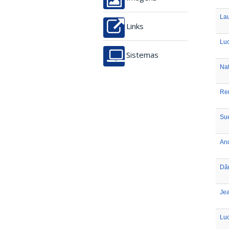
Lau
Links
Luc
Sistemas
Nat
Ren
Sué
And
Dâm
Je
Luc