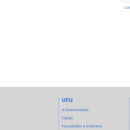
Lui
UFU
A Universidade
Campi
Faculdades e Institutos