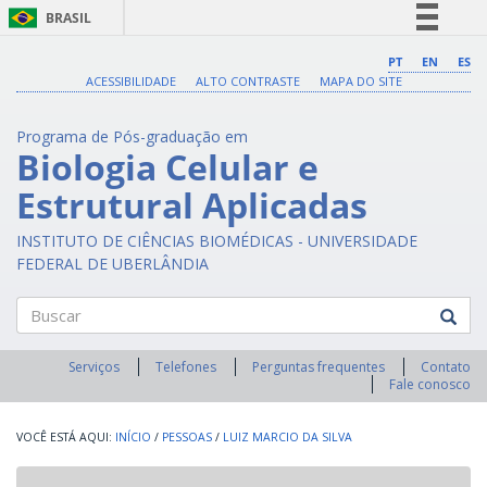
BRASIL
Simplifique!
PT
EN
ES
ACESSIBILIDADE
ALTO CONTRASTE
MAPA DO SITE
Comunica BR
Participe
Programa de Pós-graduação em
Acesso à informação
Biologia Celular e
Legislação
Estrutural Aplicadas
Canais
INSTITUTO DE CIÊNCIAS BIOMÉDICAS - UNIVERSIDADE
FEDERAL DE UBERLÂNDIA
Buscar
Serviços
Telefones
Perguntas frequentes
Contato
Fale conosco
INÍCIO
/
PESSOAS
/
LUIZ MARCIO DA SILVA