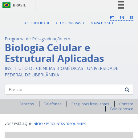
BRASIL
Simplifique!
PT
EN
ES
ACESSIBILIDADE
ALTO CONTRASTE
MAPA DO SITE
Comunica BR
Participe
Programa de Pós-graduação em
Acesso à informação
Biologia Celular e
Legislação
Estrutural Aplicadas
Canais
INSTITUTO DE CIÊNCIAS BIOMÉDICAS - UNIVERSIDADE
FEDERAL DE UBERLÂNDIA
Buscar
Serviços
Telefones
Perguntas frequentes
Contato
Fale conosco
INÍCIO
/
PERGUNTAS FREQUENTES