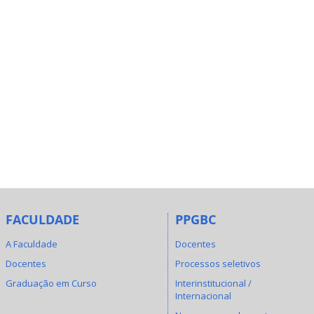
FACULDADE
PPGBC
A Faculdade
Docentes
Docentes
Processos seletivos
Graduação em Curso
Interinstitucional /
Internacional