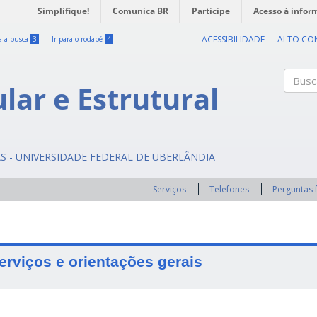
Simplifique!
Comunica BR
Participe
Acesso à infor
ACESSIBILIDADE
ALTO CO
ra a busca
3
Ir para o rodapé
4
ular e Estrutural
Buscar
AS - UNIVERSIDADE FEDERAL DE UBERLÂNDIA
Serviços
Telefones
Perguntas 
erviços e orientações gerais