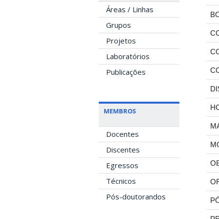
Áreas / Linhas
BO
Grupos
C
Projetos
C
Laboratórios
C
Publicações
DI
H
MEMBROS
M
Docentes
M
Discentes
O
Egressos
Técnicos
O
Pós-doutorandos
PÓ
P