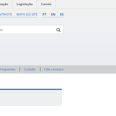
mação
Legislação
Canais
NTRASTE
MAPA DO SITE
PT
EN
ES
frequentes
Contato
Fale conosco