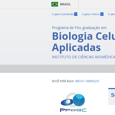
BRASIL
Ir para o conteúdo
1
Ir para o menu
2
Ir pa
Programa de Pós-graduação em
Biologia Cel
Aplicadas
INSTITUTO DE CIÊNCIAS BIOMÉDIC
INÍCIO
/
SERVIÇOS
S