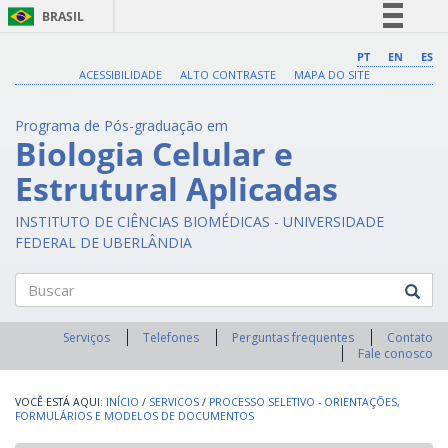
BRASIL
Simplifique!
PT
EN
ES
ACESSIBILIDADE
ALTO CONTRASTE
MAPA DO SITE
Comunica BR
Participe
Programa de Pós-graduação em
Acesso à informação
Biologia Celular e
Legislação
Estrutural Aplicadas
Canais
INSTITUTO DE CIÊNCIAS BIOMÉDICAS - UNIVERSIDADE
FEDERAL DE UBERLÂNDIA
Buscar
Serviços
Telefones
Perguntas frequentes
Contato
Fale conosco
INÍCIO
/
SERVICOS
/
PROCESSO SELETIVO - ORIENTAÇÕES,
FORMULÁRIOS E MODELOS DE DOCUMENTOS