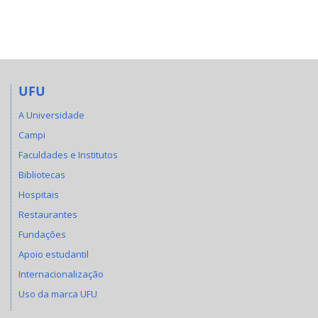
UFU
A Universidade
Campi
Faculdades e Institutos
Bibliotecas
Hospitais
Restaurantes
Fundações
Apoio estudantil
Internacionalização
Uso da marca UFU