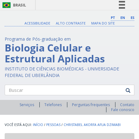
BRASIL
Simplifique!
PT
EN
ES
ACESSIBILIDADE
ALTO CONTRASTE
MAPA DO SITE
Comunica BR
Participe
Programa de Pós-graduação em
Acesso à informação
Biologia Celular e
Legislação
Estrutural Aplicadas
Canais
INSTITUTO DE CIÊNCIAS BIOMÉDICAS - UNIVERSIDADE
FEDERAL DE UBERLÂNDIA
Buscar
Serviços
Telefones
Perguntas frequentes
Contato
Fale conosco
INÍCIO
/
PESSOAS
/
CHRISTABEL AKORFA AFUA DZIMABI