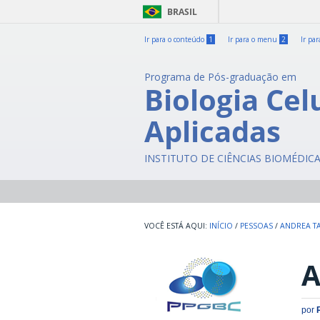
BRASIL
Ir para o conteúdo
1
Ir para o menu
2
Ir pa
Programa de Pós-graduação em
Biologia Cel
Aplicadas
INSTITUTO DE CIÊNCIAS BIOMÉDIC
INÍCIO
/
PESSOAS
/
ANDREA T
A
por