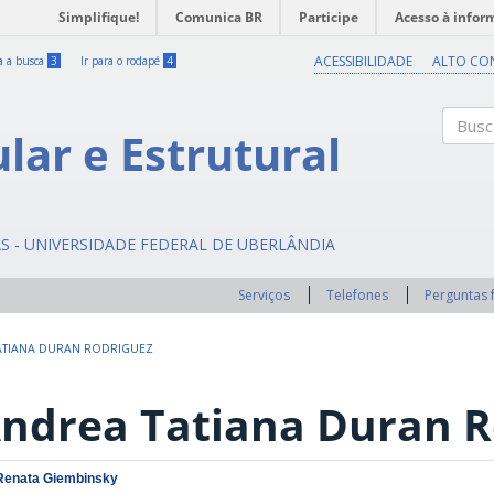
Simplifique!
Comunica BR
Participe
Acesso à infor
ACESSIBILIDADE
ALTO CO
ra a busca
3
Ir para o rodapé
4
ular e Estrutural
Buscar
AS - UNIVERSIDADE FEDERAL DE UBERLÂNDIA
Serviços
Telefones
Perguntas 
ATIANA DURAN RODRIGUEZ
ndrea Tatiana Duran R
Renata Giembinsky