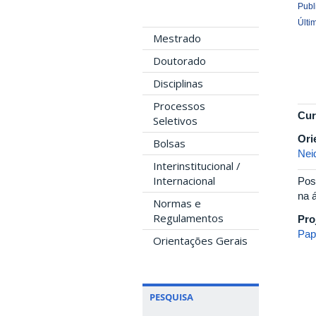
Publ
Últi
Mestrado
Doutorado
Disciplinas
Processos
Cur
Seletivos
Ori
Bolsas
Nei
Interinstitucional /
Internacional
Pos
na á
Normas e
Regulamentos
Pro
Pap
Orientações Gerais
PESQUISA