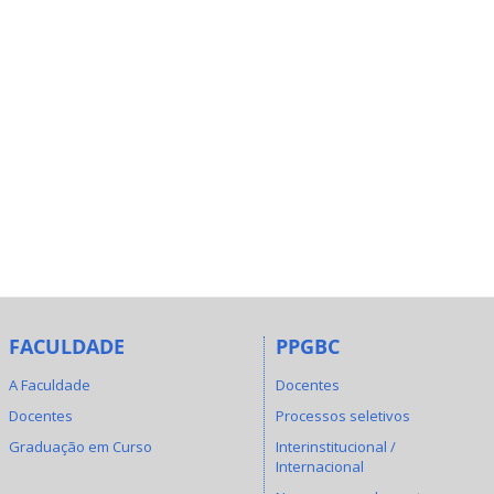
FACULDADE
PPGBC
A Faculdade
Docentes
Docentes
Processos seletivos
Graduação em Curso
Interinstitucional /
Internacional