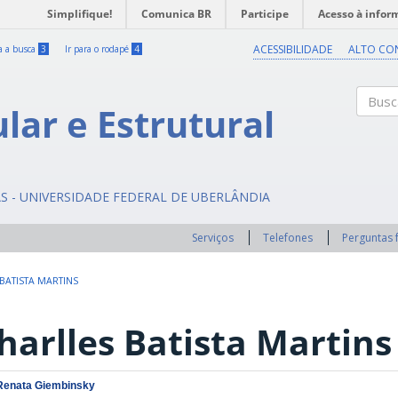
Simplifique!
Comunica BR
Participe
Acesso à infor
ACESSIBILIDADE
ALTO CO
ra a busca
3
Ir para o rodapé
4
ular e Estrutural
Buscar
AS - UNIVERSIDADE FEDERAL DE UBERLÂNDIA
Serviços
Telefones
Perguntas 
BATISTA MARTINS
harlles Batista Martins
Renata Giembinsky