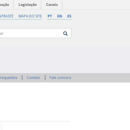
mação
Legislação
Canais
NTRASTE
MAPA DO SITE
PT
EN
ES
frequentes
Contato
Fale conosco