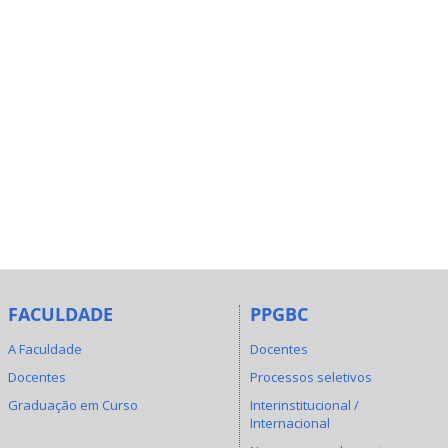
FACULDADE
PPGBC
A Faculdade
Docentes
Docentes
Processos seletivos
Graduação em Curso
Interinstitucional /
Internacional