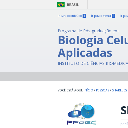
BRASIL
Ir para o conteúdo
1
Ir para o menu
2
Ir pa
Programa de Pós-graduação em
Biologia Cel
Aplicadas
INSTITUTO DE CIÊNCIAS BIOMÉDIC
INÍCIO
/
PESSOAS
/
SHARLLES 
S
por