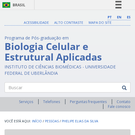
BRASIL
Simplifique!
PT
EN
ES
ACESSIBILIDADE
ALTO CONTRASTE
MAPA DO SITE
Comunica BR
Participe
Programa de Pós-graduação em
Acesso à informação
Biologia Celular e
Legislação
Estrutural Aplicadas
Canais
INSTITUTO DE CIÊNCIAS BIOMÉDICAS - UNIVERSIDADE
FEDERAL DE UBERLÂNDIA
Buscar
Serviços
Telefones
Perguntas frequentes
Contato
Fale conosco
INÍCIO
/
PESSOAS
/
PHELIPE ELIAS DA SILVA