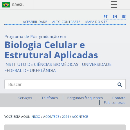
BRASIL
Simplifique!
PT
EN
ES
ACESSIBILIDADE
ALTO CONTRASTE
MAPA DO SITE
Comunica BR
Participe
Programa de Pós-graduação em
Acesso à informação
Biologia Celular e
Legislação
Estrutural Aplicadas
Canais
INSTITUTO DE CIÊNCIAS BIOMÉDICAS - UNIVERSIDADE
FEDERAL DE UBERLÂNDIA
Buscar
Serviços
Telefones
Perguntas frequentes
Contato
Fale conosco
INÍCIO
/
ACONTECE
/
2024
/
ACONTECE