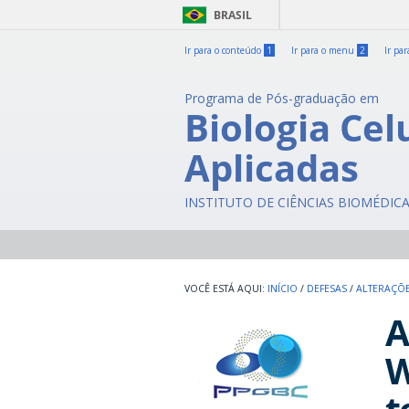
BRASIL
Ir para o conteúdo
1
Ir para o menu
2
Ir pa
Programa de Pós-graduação em
Biologia Cel
Aplicadas
INSTITUTO DE CIÊNCIAS BIOMÉDIC
INÍCIO
/
DEFESAS
/
ALTERAÇÕE
A
W
t