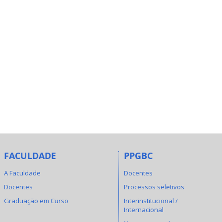
FACULDADE
PPGBC
A Faculdade
Docentes
Docentes
Processos seletivos
Graduação em Curso
Interinstitucional /
Internacional