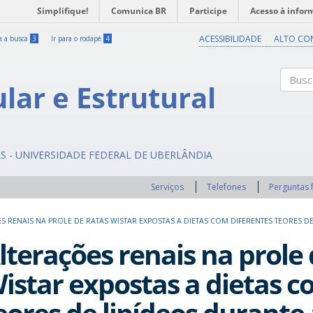
Simplifique!
Comunica BR
Participe
Acesso à infor
ACESSIBILIDADE
ALTO CO
ra a busca
3
Ir para o rodapé
4
ular e Estrutural
Buscar
AS - UNIVERSIDADE FEDERAL DE UBERLÂNDIA
Serviços
Telefones
Perguntas 
S RENAIS NA PROLE DE RATAS WISTAR EXPOSTAS A DIETAS COM DIFERENTES TEORES D
lterações renais na prole 
istar expostas a dietas c
eores de lipídeos durante