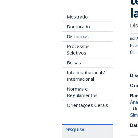
l
Mestrado
Di
Doutorado
Disciplinas
por
Processos
Publ
Seletivos
Últi
Bolsas
Interinstitucional /
Dis
Internacional
Ori
Normas e
Regulamentos
Ban
Ana
Orientações Gerais
- U
Sim
Dat
PESQUISA