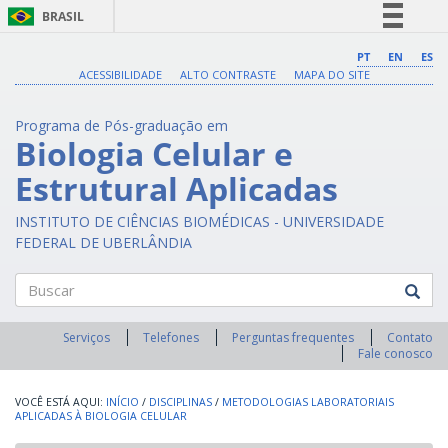
BRASIL
Simplifique!
PT
EN
ES
ACESSIBILIDADE
ALTO CONTRASTE
MAPA DO SITE
Comunica BR
Participe
Programa de Pós-graduação em
Acesso à informação
Biologia Celular e
Legislação
Estrutural Aplicadas
Canais
INSTITUTO DE CIÊNCIAS BIOMÉDICAS - UNIVERSIDADE
FEDERAL DE UBERLÂNDIA
Buscar
Serviços
Telefones
Perguntas frequentes
Contato
Fale conosco
INÍCIO
/
DISCIPLINAS
/
METODOLOGIAS LABORATORIAIS
APLICADAS À BIOLOGIA CELULAR