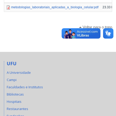
metodologias_laboratoriais_aplicadas_a_biologia_celular.pdf
23.33 KB
Voltar para o topo
UFU
A Universidade
Campi
Faculdades e Institutos
Bibliotecas
Hospitais
Restaurantes
Fundações