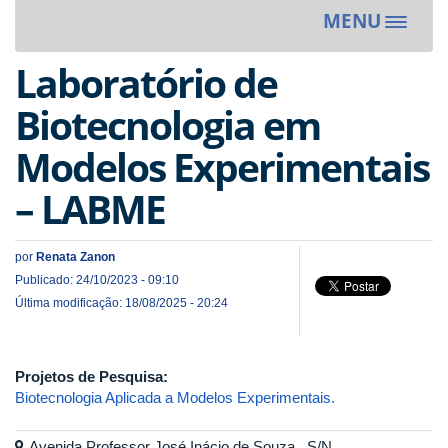
MENU
Toggle
navigat
Laboratório de
Biotecnologia em
Modelos Experimentais
– LABME
por
Renata Zanon
Publicado: 24/10/2023 - 09:10
Última modificação: 18/08/2025 - 20:24
Projetos de Pesquisa:
Biotecnologia Aplicada a Modelos Experimentais.
Avenida Professor José Inácio de Souza , S/N