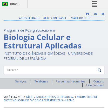
BRASIL
Simplifique!
PT
EN
ES
ACESSIBILIDADE
ALTO CONTRASTE
MAPA DO SITE
Comunica BR
Participe
Programa de Pós-graduação em
Acesso à informação
Biologia Celular e
Legislação
Estrutural Aplicadas
Canais
INSTITUTO DE CIÊNCIAS BIOMÉDICAS - UNIVERSIDADE
FEDERAL DE UBERLÂNDIA
Buscar
Serviços
Telefones
Perguntas frequentes
Contato
Fale conosco
INÍCIO
/
LABORATORIOS DE PESQUISA
/
LABORATÓRIO DE
BIOTECNOLOGIA EM MODELOS EXPERIMENTAIS – LABME