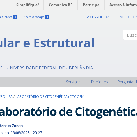
Simplifique!
Comunica BR
Participe
Acesso à infor
ACESSIBILIDADE
ALTO CO
ra a busca
3
Ir para o rodapé
4
ular e Estrutural
Buscar
AS - UNIVERSIDADE FEDERAL DE UBERLÂNDIA
Serviços
Telefones
Perguntas 
ESQUISA
/
LABORATÓRIO DE CITOGENÉTICA (CITOGEN)
aboratório de Citogenéti
Renata Zanon
icado: 18/08/2025 - 20:27