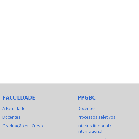
FACULDADE
PPGBC
A Faculdade
Docentes
Docentes
Processos seletivos
Graduação em Curso
Interinstitucional /
Internacional