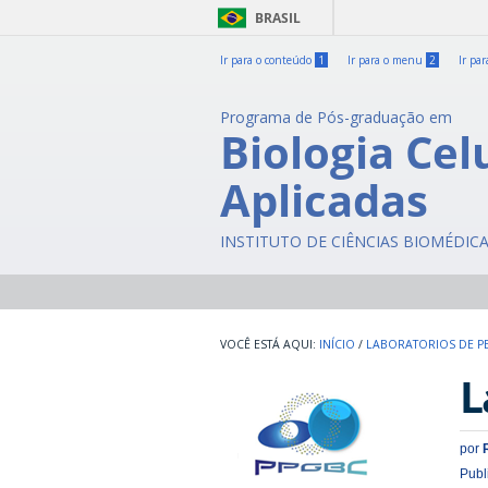
BRASIL
Ir para o conteúdo
1
Ir para o menu
2
Ir pa
Programa de Pós-graduação em
Biologia Cel
Aplicadas
INSTITUTO DE CIÊNCIAS BIOMÉDIC
INÍCIO
/
LABORATORIOS DE P
L
por
Publ