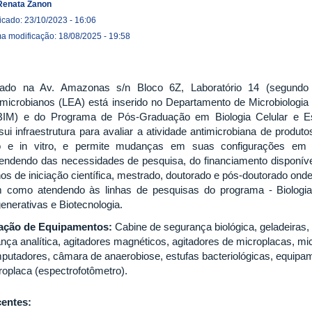
Renata Zanon
icado: 23/10/2023 - 16:06
ma modificação: 18/08/2025 - 19:58
uado na Av. Amazonas s/n Bloco 6Z, Laboratório 14 (segundo 
imicrobianos (LEA) está inserido no Departamento de Microbiologia 
BIM) e do Programa de Pós-Graduação em Biologia Celular e Estr
sui infraestrutura para avaliar a atividade antimicrobiana de produt
o e in vitro, e permite mudanças em suas configurações em di
endendo das necessidades de pesquisa, do financiamento disponíve
nos de iniciação científica, mestrado, doutorado e pós-doutorado on
 como atendendo às linhas de pesquisas do programa - Biologia
enerativas e Biotecnologia.
ação de Equipamentos:
Cabine de segurança biológica, geladeiras, 
nça analítica, agitadores magnéticos, agitadores de microplacas, micr
putadores, câmara de anaerobiose, estufas bacteriológicas, equipamen
roplaca (espectrofotômetro).
entes: