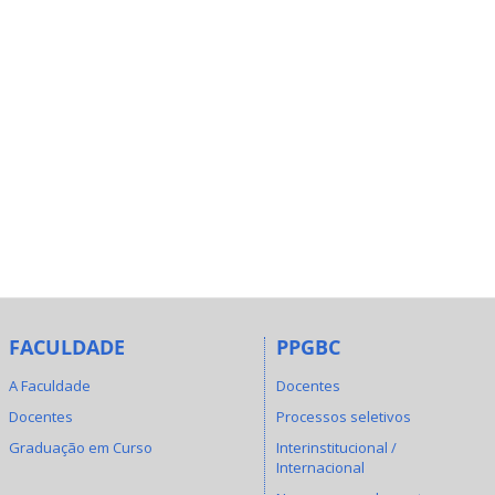
FACULDADE
PPGBC
A Faculdade
Docentes
Docentes
Processos seletivos
Graduação em Curso
Interinstitucional /
Internacional