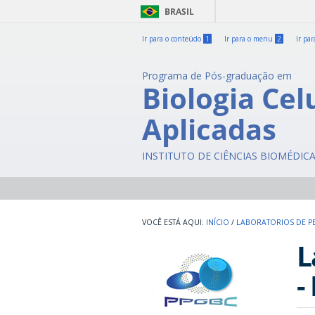
BRASIL
Ir para o conteúdo
1
Ir para o menu
2
Ir pa
Programa de Pós-graduação em
Biologia Cel
Aplicadas
INSTITUTO DE CIÊNCIAS BIOMÉDIC
INÍCIO
/
LABORATORIOS DE P
L
-