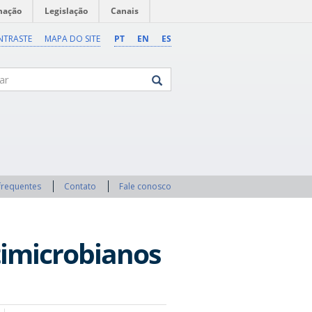
mação
Legislação
Canais
NTRASTE
MAPA DO SITE
PT
EN
ES
frequentes
Contato
Fale conosco
timicrobianos