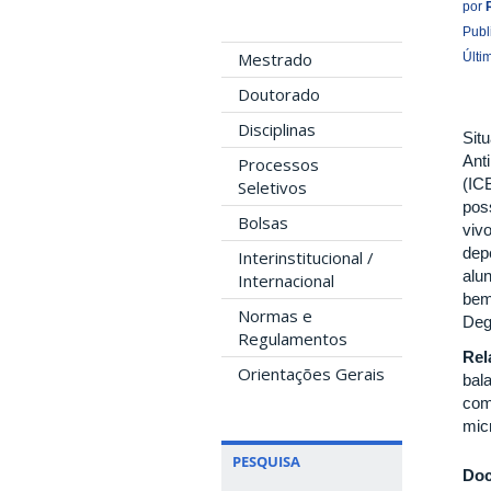
por
Publ
Mestrado
Últi
Doutorado
Disciplinas
Sit
Ant
Processos
(IC
Seletivos
pos
Bolsas
viv
dep
Interinstitucional /
alu
Internacional
bem
Normas e
Deg
Regulamentos
Rel
Orientações Gerais
bala
com
mic
PESQUISA
Doc