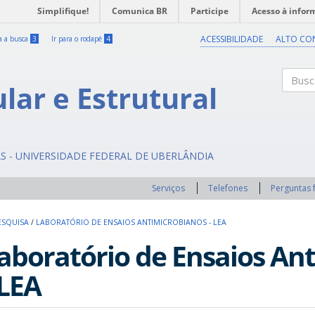
Simplifique!
Comunica BR
Participe
Acesso à infor
ACESSIBILIDADE
ALTO CO
ra a busca
3
Ir para o rodapé
4
ular e Estrutural
Buscar
AS - UNIVERSIDADE FEDERAL DE UBERLÂNDIA
Serviços
Telefones
Perguntas 
ESQUISA
/
LABORATÓRIO DE ENSAIOS ANTIMICROBIANOS - LEA
aboratório de Ensaios An
 LEA