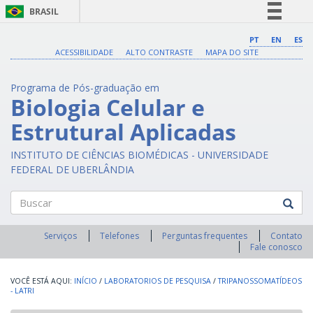
BRASIL
Simplifique!
PT
EN
ES
ACESSIBILIDADE
ALTO CONTRASTE
MAPA DO SITE
Comunica BR
Participe
Programa de Pós-graduação em
Acesso à informação
Biologia Celular e
Legislação
Estrutural Aplicadas
Canais
INSTITUTO DE CIÊNCIAS BIOMÉDICAS - UNIVERSIDADE
FEDERAL DE UBERLÂNDIA
Buscar
Serviços
Telefones
Perguntas frequentes
Contato
Fale conosco
INÍCIO
/
LABORATORIOS DE PESQUISA
/
TRIPANOSSOMATÍDEOS
- LATRI