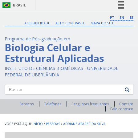
BRASIL
Simplifique!
PT
EN
ES
ACESSIBILIDADE
ALTO CONTRASTE
MAPA DO SITE
Comunica BR
Participe
Programa de Pós-graduação em
Acesso à informação
Biologia Celular e
Legislação
Estrutural Aplicadas
Canais
INSTITUTO DE CIÊNCIAS BIOMÉDICAS - UNIVERSIDADE
FEDERAL DE UBERLÂNDIA
Buscar
Serviços
Telefones
Perguntas frequentes
Contato
Fale conosco
INÍCIO
/
PESSOAS
/
ADRIANE APARECIDA SILVA