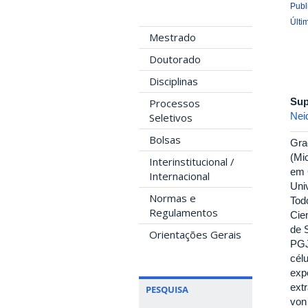
Publ
Últi
Mestrado
Doutorado
Disciplinas
Sup
Processos
Nei
Seletivos
Bolsas
Gra
(Mi
Interinstitucional /
em 
Internacional
Uni
Normas e
Tod
Regulamentos
Cie
de 
Orientações Gerais
PGJ
cél
exp
ext
PESQUISA
von