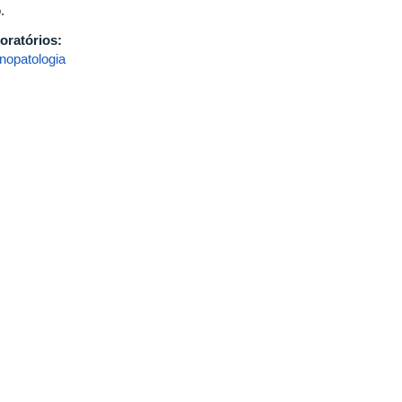
o.
oratórios:
nopatologia