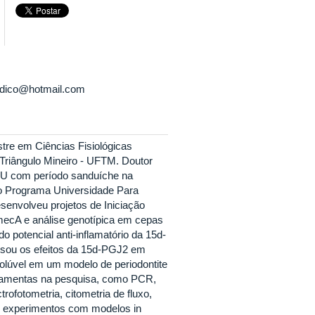
edico@hotmail.com
re em Ciências Fisiológicas
 Triângulo Mineiro - UFTM. Doutor
UFU com período sanduíche na
elo Programa Universidade Para
envolveu projetos de Iniciação
mecA e análise genotípica em cepas
 potencial anti-inflamatório da 15d-
isou os efeitos da 15d-PGJ2 em
 solúvel em um modelo de periodontite
erramentas na pesquisa, como PCR,
ofotometria, citometria de fluxo,
 e experimentos com modelos in