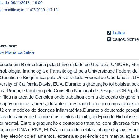
icado: 09/11/2018 - 19:00
ma modificação: 11/07/2019 - 17:18
Lattes
carlos.biom
ervisor
:
de Maria da Silva
duado em Biomedicina pela Universidade de Uberaba -UNIUBE, Mest
crobiologia, Imunologia e Parasitologia) pela Universidade Federal do
Genética e Bioquímica pela Universidade Federal de Uberlândia - 
versity of California Davis, EUA, Durante a graduação foi bolsista p
os -Prouni, e também pelo Conselho Nacional de Pesquisa CNPq, des
ntífica na area de Genética onde trabalhou com a detecção do gene 
Staphylococcus aureus, durante o mestrado trabalhou com a análise do
2 em modelos de doenças inflamatórias.Durante o doutorado pesqu
ulas de cancer de tireoide e os efeitos da inibição Epóxido Hidrolase
erimental. Entre a graduação e doutorado trabalhei com diversas f
ração de DNA e RNA, ELISA, cultura de células, phage display, espectr
 frey eletrônico e filamentos, extensa experiência com manipulação