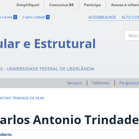
Simplifique!
Comunica BR
Participe
Acesso à infor
ACESSIBILIDADE
ALTO CO
ra a busca
3
Ir para o rodapé
4
ular e Estrutural
Buscar
AS - UNIVERSIDADE FEDERAL DE UBERLÂNDIA
Serviços
Telefones
Perguntas 
TONIO TRINDADE DA SILVA
arlos Antonio Trindade
Alberto