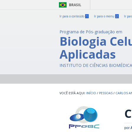
BRASIL
Ir para o conteúdo
1
Ir para o menu
2
Ir pa
Programa de Pós-graduação em
Biologia Cel
Aplicadas
INSTITUTO DE CIÊNCIAS BIOMÉDIC
INÍCIO
/
PESSOAS
/
CARLOS AN
C
por