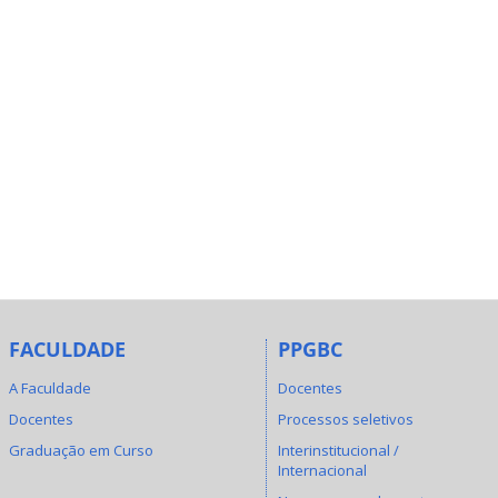
FACULDADE
PPGBC
A Faculdade
Docentes
Docentes
Processos seletivos
Graduação em Curso
Interinstitucional /
Internacional