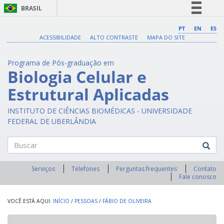
BRASIL
Simplifique!
PT
EN
ES
ACESSIBILIDADE
ALTO CONTRASTE
MAPA DO SITE
Comunica BR
Participe
Programa de Pós-graduação em
Acesso à informação
Biologia Celular e
Legislação
Estrutural Aplicadas
Canais
INSTITUTO DE CIÊNCIAS BIOMÉDICAS - UNIVERSIDADE
FEDERAL DE UBERLÂNDIA
Buscar
Serviços
Telefones
Perguntas frequentes
Contato
Fale conosco
INÍCIO
/
PESSOAS
/
FÁBIO DE OLIVEIRA