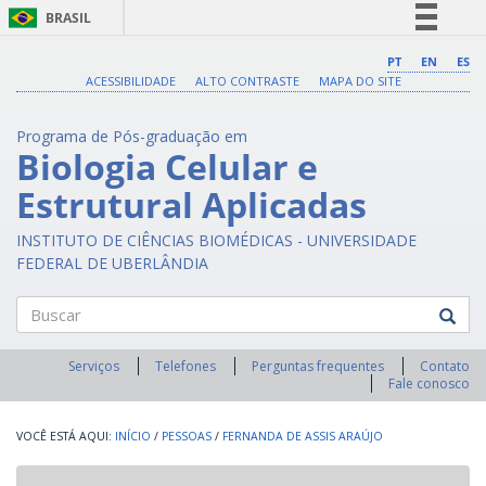
BRASIL
Simplifique!
PT
EN
ES
ACESSIBILIDADE
ALTO CONTRASTE
MAPA DO SITE
Comunica BR
Participe
Programa de Pós-graduação em
Acesso à informação
Biologia Celular e
Legislação
Estrutural Aplicadas
Canais
INSTITUTO DE CIÊNCIAS BIOMÉDICAS - UNIVERSIDADE
FEDERAL DE UBERLÂNDIA
Buscar
Serviços
Telefones
Perguntas frequentes
Contato
Fale conosco
INÍCIO
/
PESSOAS
/
FERNANDA DE ASSIS ARAÚJO