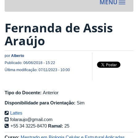
MENU
Toggle
navigat
Fernanda de Assis
Araújo
por
Alberto
Publicado: 06/06/2018 - 15:22
Última modificação: 07/11/2023 - 10:00
Tipo do Docente:
Anterior
Disponibilidade para Orientação:
Sim
Lattes
folaraujo@gmail.com
+55 34 3225-8470
Ramal:
25
Curso:
Mestrado em Biologia Celular e Estrutural Aplicadas