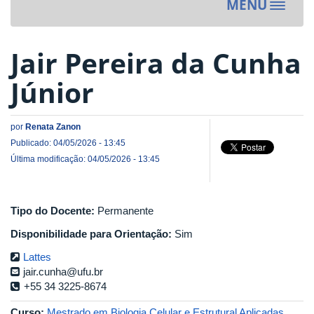
MENU
Toggle
navigat
Jair Pereira da Cunha
Júnior
por
Renata Zanon
Publicado: 04/05/2026 - 13:45
Última modificação: 04/05/2026 - 13:45
Tipo do Docente:
Permanente
Disponibilidade para Orientação:
Sim
Lattes
jair.cunha@ufu.br
+55 34 3225-8674
Curso:
Mestrado em Biologia Celular e Estrutural Aplicadas