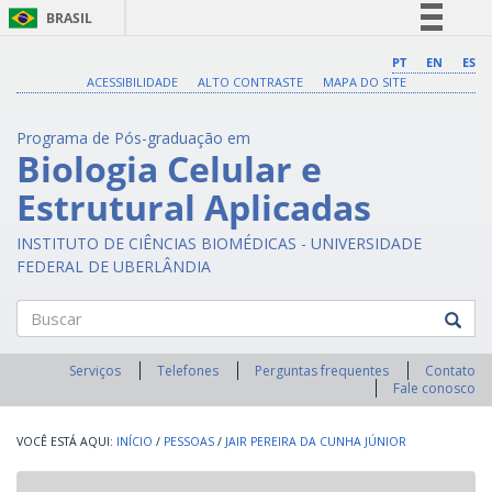
BRASIL
Simplifique!
PT
EN
ES
ACESSIBILIDADE
ALTO CONTRASTE
MAPA DO SITE
Comunica BR
Participe
Programa de Pós-graduação em
Acesso à informação
Biologia Celular e
Legislação
Estrutural Aplicadas
Canais
INSTITUTO DE CIÊNCIAS BIOMÉDICAS - UNIVERSIDADE
FEDERAL DE UBERLÂNDIA
Buscar
Serviços
Telefones
Perguntas frequentes
Contato
Fale conosco
INÍCIO
/
PESSOAS
/
JAIR PEREIRA DA CUNHA JÚNIOR