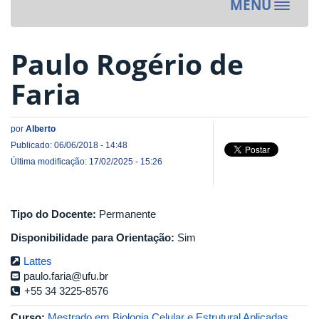
MENU
Toggle
navigat
Paulo Rogério de
Faria
por
Alberto
Publicado: 06/06/2018 - 14:48
Última modificação: 17/02/2025 - 15:26
Tipo do Docente:
Permanente
Disponibilidade para Orientação:
Sim
Lattes
paulo.faria@ufu.br
+55 34 3225-8576
Curso:
Mestrado em Biologia Celular e Estrutural Aplicadas