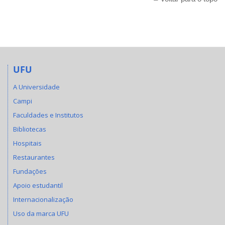
UFU
A Universidade
Campi
Faculdades e Institutos
Bibliotecas
Hospitais
Restaurantes
Fundações
Apoio estudantil
Internacionalização
Uso da marca UFU