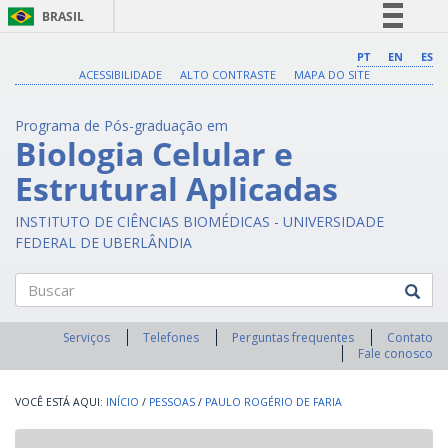
BRASIL
Simplifique!
PT
EN
ES
ACESSIBILIDADE
ALTO CONTRASTE
MAPA DO SITE
Comunica BR
Participe
Programa de Pós-graduação em
Acesso à informação
Biologia Celular e
Legislação
Estrutural Aplicadas
Canais
INSTITUTO DE CIÊNCIAS BIOMÉDICAS - UNIVERSIDADE
FEDERAL DE UBERLÂNDIA
Buscar
Serviços
Telefones
Perguntas frequentes
Contato
Fale conosco
INÍCIO
/
PESSOAS
/
PAULO ROGÉRIO DE FARIA