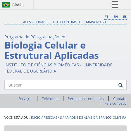
BRASIL
Simplifique!
PT
EN
ES
ACESSIBILIDADE
ALTO CONTRASTE
MAPA DO SITE
Comunica BR
Participe
Programa de Pós-graduação em
Acesso à informação
Biologia Celular e
Legislação
Estrutural Aplicadas
Canais
INSTITUTO DE CIÊNCIAS BIOMÉDICAS - UNIVERSIDADE
FEDERAL DE UBERLÂNDIA
Buscar
Serviços
Telefones
Perguntas frequentes
Contato
Fale conosco
INÍCIO
/
PESSOAS
/
S
/
ARIADNE DE ALMEIDA BRANCO OLIVEIRA