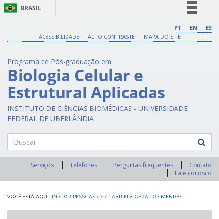
BRASIL
Simplifique!
PT
EN
ES
ACESSIBILIDADE
ALTO CONTRASTE
MAPA DO SITE
Comunica BR
Participe
Programa de Pós-graduação em
Acesso à informação
Biologia Celular e
Legislação
Estrutural Aplicadas
Canais
INSTITUTO DE CIÊNCIAS BIOMÉDICAS - UNIVERSIDADE
FEDERAL DE UBERLÂNDIA
Buscar
Serviços
Telefones
Perguntas frequentes
Contato
Fale conosco
INÍCIO
/
PESSOAS
/
S
/
GABRIELA GERALDO MENDES