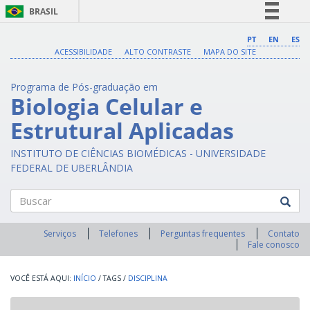
BRASIL
Simplifique!
PT
EN
ES
ACESSIBILIDADE
ALTO CONTRASTE
MAPA DO SITE
Comunica BR
Participe
Programa de Pós-graduação em
Acesso à informação
Biologia Celular e
Legislação
Estrutural Aplicadas
Canais
INSTITUTO DE CIÊNCIAS BIOMÉDICAS - UNIVERSIDADE
FEDERAL DE UBERLÂNDIA
Buscar
Serviços
Telefones
Perguntas frequentes
Contato
Fale conosco
INÍCIO
/
TAGS
/
DISCIPLINA