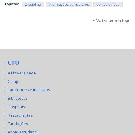
Tópicos:
Disciplina
informações curriculares
currículo novo
Voltar para o topo
UFU
A Universidade
Campi
Faculdades e Institutos
Bibliotecas
Hospitais
Restaurantes
Fundações
Apoio estudantil