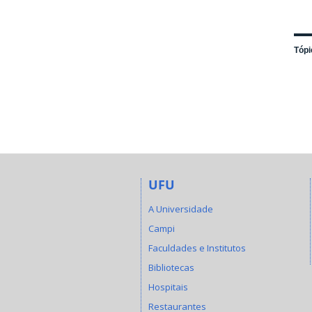
Tópi
UFU
A Universidade
Campi
Faculdades e Institutos
Bibliotecas
Hospitais
Restaurantes