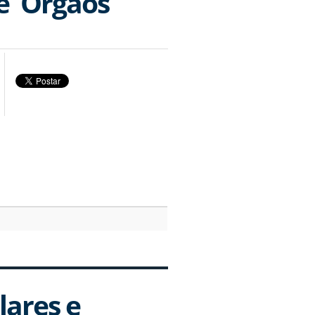
 e Órgãos
lares e