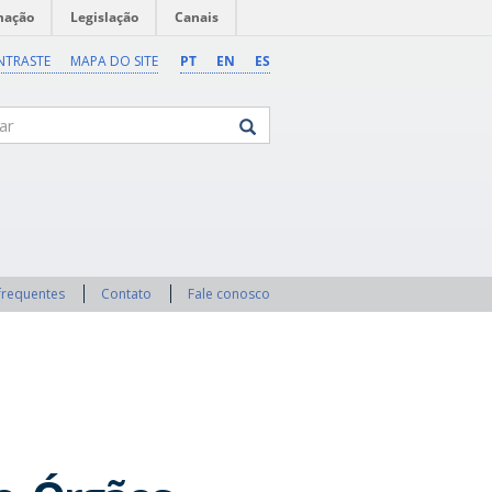
mação
Legislação
Canais
NTRASTE
MAPA DO SITE
PT
EN
ES
frequentes
Contato
Fale conosco