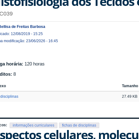
istofisiologia dos Tecidos
C039
Bellisa de Freitas Barbosa
icado: 12/08/2019 - 15:25
ma modificação: 23/06/2026 - 16:45
ga horária:
120 horas
ditos:
8
exo
Tamanho
disciplinas
27.49 KB
cos:
informações curriculares
fichas de disciplinas
spectos celulares, molecu