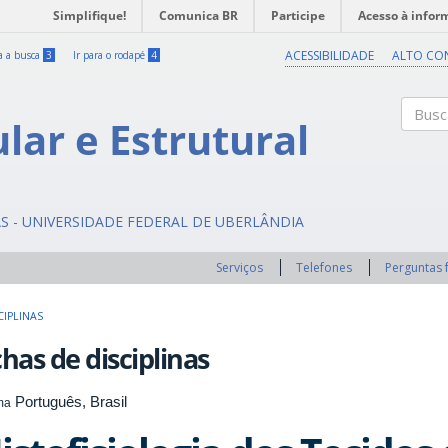
Simplifique!
Comunica BR
Participe
Acesso à infor
ACESSIBILIDADE
ALTO CO
ra a busca
3
Ir para o rodapé
4
ular e Estrutural
Buscar
AS - UNIVERSIDADE FEDERAL DE UBERLÂNDIA
Serviços
Telefones
Perguntas 
CIPLINAS
chas de disciplinas
Português, Brasil
ma