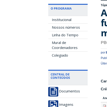
Tópi
O PROGRAMA
A
f
Institucional
Nossos números
m
Linha do Tempo
PB
Mural de
Coordenadores
por
Colegiado
Publ
Últi
CENTRAL DE
CONTEÚDOS
Car
Cré
Documentos
An
Imagens