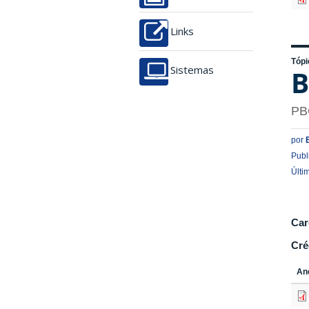
Links
Tópi
B
Sistemas
PB
por
Publ
Últi
Car
Cré
An