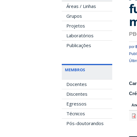
f
Áreas / Linhas
Grupos
m
Projetos
PB
Laboratórios
Publicações
por
Publ
Últi
MEMBROS
Car
Docentes
Discentes
Cré
Egressos
An
Técnicos
Pós-doutorandos