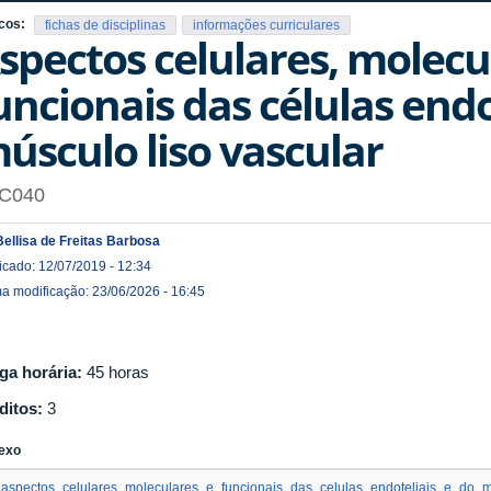
cos:
fichas de disciplinas
informações curriculares
spectos celulares, molecu
uncionais das células endo
úsculo liso vascular
C040
Bellisa de Freitas Barbosa
icado: 12/07/2019 - 12:34
ma modificação: 23/06/2026 - 16:45
ga horária:
45 horas
ditos:
3
exo
aspectos_celulares_moleculares_e_funcionais_das_celulas_endoteliais_e_do_mu