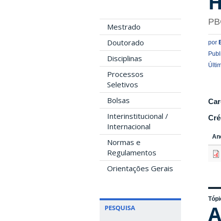
H
PB
Mestrado
Doutorado
por
Publ
Disciplinas
Últi
Processos
Seletivos
Bolsas
Car
Interinstitucional /
Cré
Internacional
An
Normas e
Regulamentos
Orientações Gerais
Tópi
A
PESQUISA