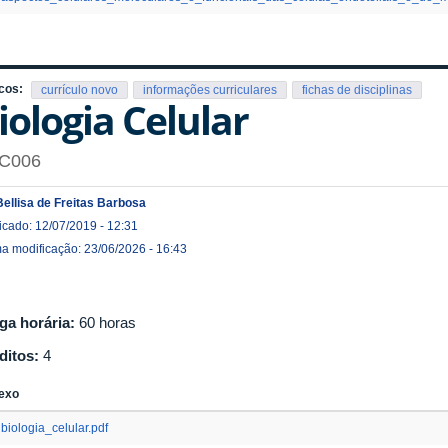
cos:
currículo novo
informações curriculares
fichas de disciplinas
iologia Celular
C006
Bellisa de Freitas Barbosa
icado: 12/07/2019 - 12:31
ma modificação: 23/06/2026 - 16:43
ga horária:
60 horas
ditos:
4
exo
biologia_celular.pdf