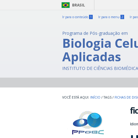
BRASIL
Ir para o conteúdo
1
Ir para o menu
2
Ir pa
Programa de Pós-graduação em
Biologia Cel
Aplicadas
INSTITUTO DE CIÊNCIAS BIOMÉDIC
INÍCIO
/
TAGS
/
FICHAS DE DIS
fi
Idio