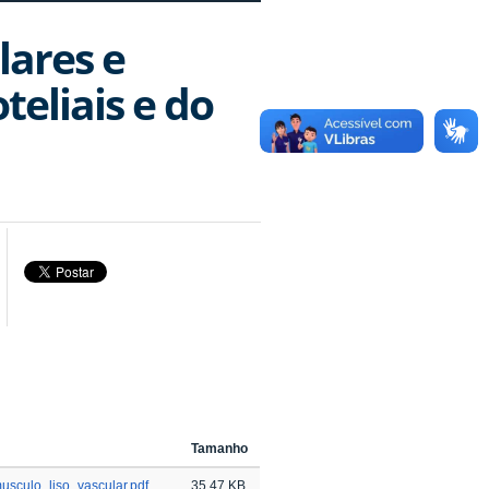
lares e
teliais e do
Tamanho
sculo_liso_vascular.pdf
35.47 KB