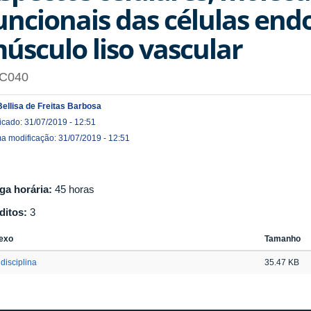
uncionais das células endo
úsculo liso vascular
C040
Bellisa de Freitas Barbosa
icado: 31/07/2019 - 12:51
ma modificação: 31/07/2019 - 12:51
ga horária:
45 horas
ditos:
3
exo
Tamanho
disciplina
35.47 KB