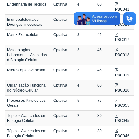
Engenharia de Tecidos
Optativa
4
60
PBC042
Imunopatologia de
Optativa
3
45
Doenças Infecciosas
PBC016
Matriz Extracelular
Optativa
3
45
PBC017
Metodologias
Optativa
3
45
Laboratoriais Aplicadas
PBC018
à Biologia Celular
Microscopia Avançada
Optativa
3
45
PBC019
Organização Funcional
Optativa
4
60
do Núcleo Celular
PBC020
Processos Patológicos
Optativa
5
75
Gerais
PBC055
Tópicos Avançados em
Optativa
2
30
Biologia Celular I
PBC045
Tópicos Avançados em
Optativa
2
30
Biologia Celular II
PBC046