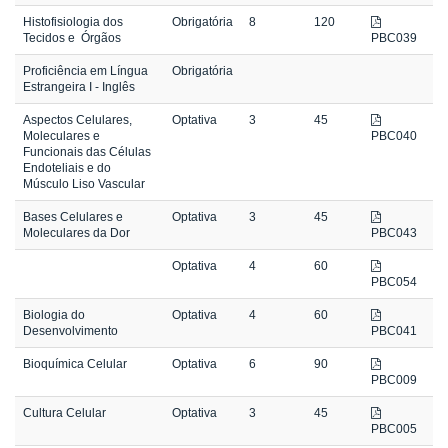
Histofisiologia dos
Obrigatória
8
120
Tecidos e Órgãos
PBC039
Proficiência em Língua
Obrigatória
Estrangeira I - Inglês
Aspectos Celulares,
Optativa
3
45
Moleculares e
PBC040
Funcionais das Células
Endoteliais e do
Músculo Liso Vascular
Bases Celulares e
Optativa
3
45
Moleculares da Dor
PBC043
Optativa
4
60
PBC054
Biologia do
Optativa
4
60
Desenvolvimento
PBC041
Bioquímica Celular
Optativa
6
90
PBC009
Cultura Celular
Optativa
3
45
PBC005