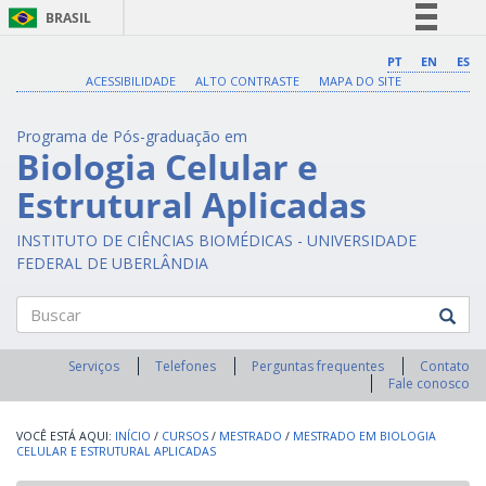
BRASIL
Simplifique!
PT
EN
ES
ACESSIBILIDADE
ALTO CONTRASTE
MAPA DO SITE
Comunica BR
Participe
Programa de Pós-graduação em
Acesso à informação
Biologia Celular e
Legislação
Estrutural Aplicadas
Canais
INSTITUTO DE CIÊNCIAS BIOMÉDICAS - UNIVERSIDADE
FEDERAL DE UBERLÂNDIA
Buscar
Serviços
Telefones
Perguntas frequentes
Contato
Fale conosco
INÍCIO
/
CURSOS
/
MESTRADO
/
MESTRADO EM BIOLOGIA
CELULAR E ESTRUTURAL APLICADAS