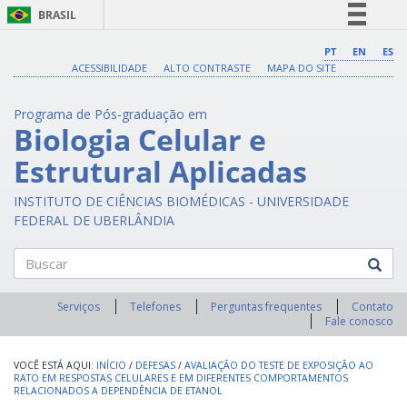
BRASIL
Simplifique!
PT
EN
ES
ACESSIBILIDADE
ALTO CONTRASTE
MAPA DO SITE
Comunica BR
Participe
Programa de Pós-graduação em
Acesso à informação
Biologia Celular e
Legislação
Estrutural Aplicadas
Canais
INSTITUTO DE CIÊNCIAS BIOMÉDICAS - UNIVERSIDADE
FEDERAL DE UBERLÂNDIA
Buscar
Serviços
Telefones
Perguntas frequentes
Contato
Fale conosco
INÍCIO
/
DEFESAS
/
AVALIAÇÃO DO TESTE DE EXPOSIÇÃO AO
RATO EM RESPOSTAS CELULARES E EM DIFERENTES COMPORTAMENTOS
RELACIONADOS A DEPENDÊNCIA DE ETANOL