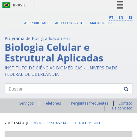
BRASIL
Simplifique!
PT
EN
ES
ACESSIBILIDADE
ALTO CONTRASTE
MAPA DO SITE
Comunica BR
Participe
Programa de Pós-graduação em
Acesso à informação
Biologia Celular e
Legislação
Estrutural Aplicadas
Canais
INSTITUTO DE CIÊNCIAS BIOMÉDICAS - UNIVERSIDADE
FEDERAL DE UBERLÂNDIA
Buscar
Serviços
Telefones
Perguntas frequentes
Contato
Fale conosco
INÍCIO
/
PESSOAS
/
TARCISO TADEU MIGUEL