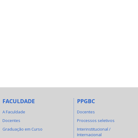
FACULDADE
PPGBC
A Faculdade
Docentes
Docentes
Processos seletivos
Graduação em Curso
Interinstitucional /
Internacional