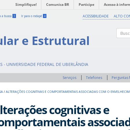
Simplifique!
Comunica BR
Participe
Acesso à infor
ACESSIBILIDADE
ALTO CO
ra a busca
3
Ir para o rodapé
4
ular e Estrutural
Buscar
AS - UNIVERSIDADE FEDERAL DE UBERLÂNDIA
Serviços
Telefones
Perguntas 
SA
/
ALTERAÇÕES COGNITIVAS E COMPORTAMENTAIS ASSOCIADAS COM O ENVELHECI
lterações cognitivas e
omportamentais associad