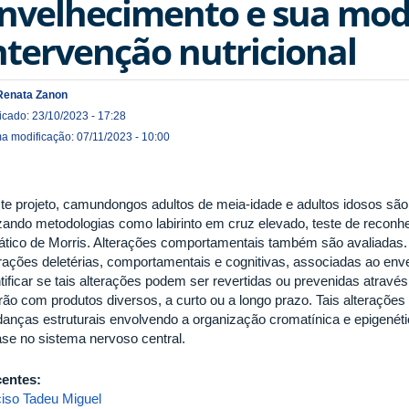
nvelhecimento e sua mod
ntervenção nutricional
Renata Zanon
icado: 23/10/2023 - 17:28
ma modificação: 07/11/2023 - 10:00
te projeto, camundongos adultos de meia-idade e adultos idosos sã
lizando metodologias como labirinto em cruz elevado, teste de reconhe
ático de Morris. Alterações comportamentais também são avaliadas
erações deletérias, comportamentais e cognitivas, associadas ao enve
ntificar se tais alterações podem ser revertidas ou prevenidas atrav
rão com produtos diversos, a curto ou a longo prazo. Tais alteraçõ
anças estruturais envolvendo a organização cromatínica e epigenéti
ase no sistema nervoso central.
entes:
ciso Tadeu Miguel