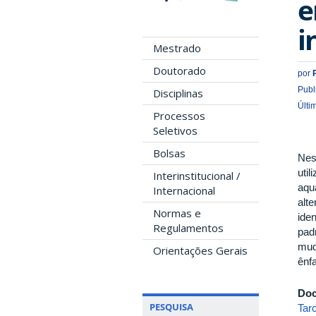
e
i
Mestrado
Doutorado
por
Publ
Disciplinas
Últi
Processos
Seletivos
Bolsas
Nes
uti
Interinstitucional /
aqu
Internacional
alt
Normas e
ide
Regulamentos
pad
mud
Orientações Gerais
ênf
Doc
PESQUISA
Tar