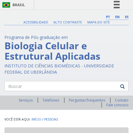
BRASIL
Simplifique!
PT
EN
ES
ACESSIBILIDADE
ALTO CONTRASTE
MAPA DO SITE
Comunica BR
Participe
Programa de Pós-graduação em
Acesso à informação
Biologia Celular e
Legislação
Estrutural Aplicadas
Canais
INSTITUTO DE CIÊNCIAS BIOMÉDICAS - UNIVERSIDADE
FEDERAL DE UBERLÂNDIA
Buscar
Serviços
Telefones
Perguntas frequentes
Contato
Fale conosco
INÍCIO
/
PESSOAS