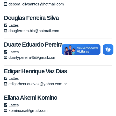
debora_olivsantos@hotmail.com
Douglas Ferreira Silva
Lattes
dougferreira.bio@hotmail.com
Duarte Eduardo Pereira
Lattes
duartypereira45@gmail.com
Edigar Henrique Vaz Dias
Lattes
edigarhenriquevaz@yahoo.com.br
Eliana Akemi Komino
Lattes
komino.ea@gmail.com