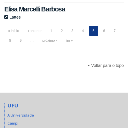
Elisa Marcelli Barbosa
Lattes
« início
‹ anterior
1
2
3
4
5
6
7
8
9
…
próximo ›
fim »
Voltar para o topo
UFU
A Universidade
Campi