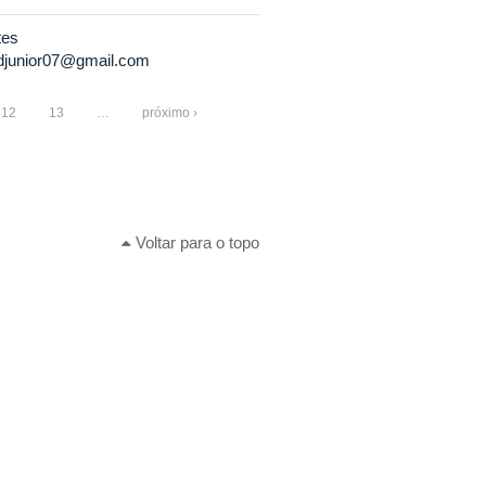
tes
djunior07@gmail.com
12
13
…
próximo ›
Voltar para o topo