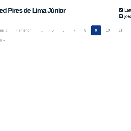
ed Pires de Lima Júnior
Lat
joe
início
‹ anterior
…
5
6
7
8
9
10
11
im »