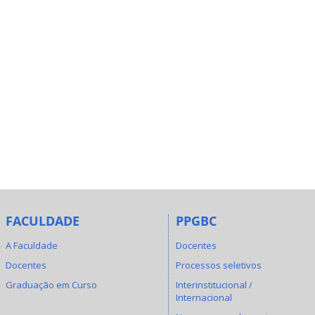
FACULDADE
PPGBC
A Faculdade
Docentes
Docentes
Processos seletivos
Graduação em Curso
Interinstitucional /
Internacional