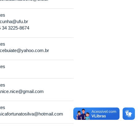
tes
r.cunha@ufu.br
 34 3225-8674
tes
icebuiate@yahoo.com.br
tes
tes
anice.nice@gmail.com
tes
sicafortunatosilva@hotmail.com