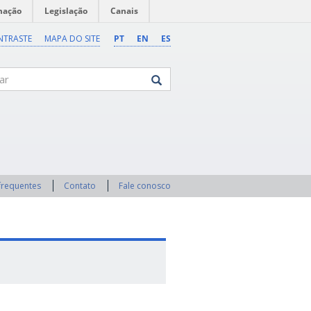
mação
Legislação
Canais
NTRASTE
MAPA DO SITE
PT
EN
ES
frequentes
Contato
Fale conosco