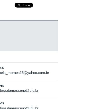
tes
abela_moraes16@yahoo.com.br
tes
dora.damasceno@ufu.br
tes
dora.damasceno@ufu.br