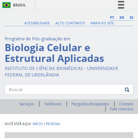
BRASIL
Simplifique!
PT
EN
ES
ACESSIBILIDADE
ALTO CONTRASTE
MAPA DO SITE
Comunica BR
Participe
Programa de Pós-graduação em
Acesso à informação
Biologia Celular e
Legislação
Estrutural Aplicadas
Canais
INSTITUTO DE CIÊNCIAS BIOMÉDICAS - UNIVERSIDADE
FEDERAL DE UBERLÂNDIA
Buscar
Serviços
Telefones
Perguntas frequentes
Contato
Fale conosco
INÍCIO
/
PESSOAS