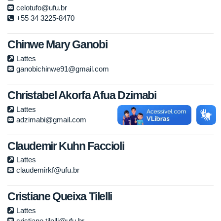
celotufo@ufu.br
+55 34 3225-8470
Chinwe Mary Ganobi
Lattes
ganobichinwe91@gmail.com
Christabel Akorfa Afua Dzimabi
Lattes
adzimabi@gmail.com
Claudemir Kuhn Faccioli
Lattes
claudemirkf@ufu.br
Cristiane Queixa Tilelli
Lattes
cristiane.tilelli@ufu.br