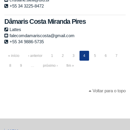
+55 34 3225-8472
Dâmaris Costa Miranda Pires
Lattes
falecomdamariscosta@gmail.com
+55 34 9886-5735
« início
‹ anterior
1
2
3
4
5
6
7
8
9
…
próximo ›
fim »
Voltar para o topo